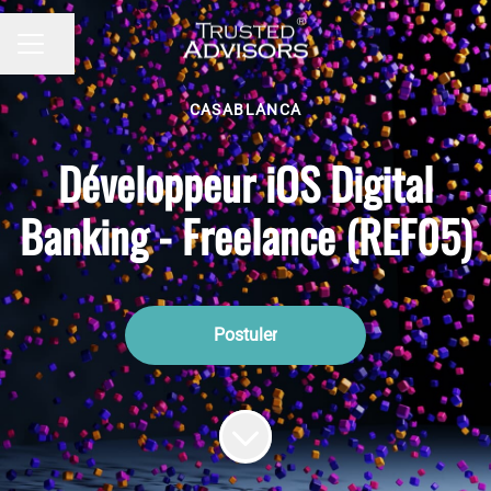
Partager la page
MENU CARRIÈRE
CASABLANCA
Développeur iOS Digital
Banking - Freelance (REF05)
Postuler